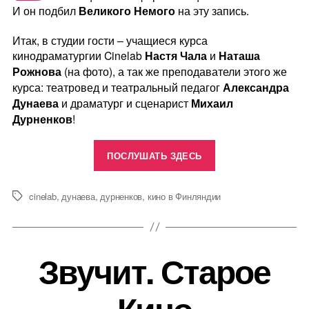
И он подбил
Великого Немого
на эту запись.
Итак, в студии гости – учащиеся курса
кинодраматургии Cinelab
Настя Чала
и
Наташа
Рожнова
(на фото), а так же преподаватели этого же
курса: театровед и театральный педагог
Александра
Дунаева
и драматург и сценарист
Михаил
Дурненков
!
«Cinelab.
ПОСЛУШАТЬ ЗДЕСЬ
Делаем
кино»
cinelab
,
дунаева
,
дурненков
,
кино в Финляндии
Метки
Звучит. Старое
Кино