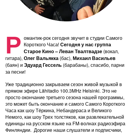
Р
омантик-рок сегодня звучит в студии Самого
Короткого Часа!
Сегодня у нас группа
Старое Кино – Леван Твалтвадзе
(вокал,
гитара),
Олег Вальякка
(бас),
Михаил Васильев
(баян) и
Эдуард Гессель
(барабаны), спасибо, парни
за песни!
Уже традиционно закрываем сезон живой музыкой в
прямом эфире Lähitadio 100.3MHz Helsinki. Это не
просто окончание третьего сезона нашей программы,
это может быть окончание и самого Самого Короткого
Часа как шоу Тёркина, Небандераса и Великого
Немого, как шоу Трех толстяков, как развлекательной
единицы на русском языке на FM-волнах радиоэфира
Финляндии. Дорогие наши слушатели и подписчики,