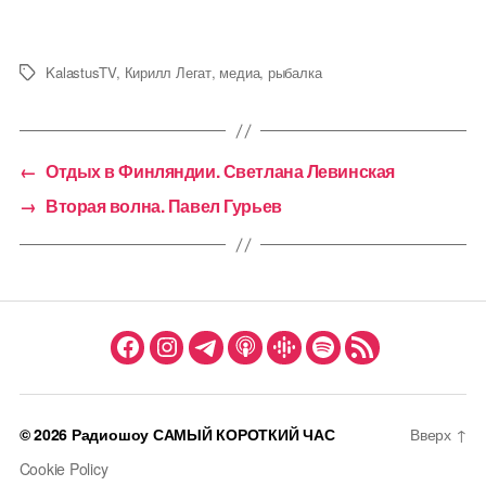
KalastusTV
,
Кирилл Легат
,
медиа
,
рыбалка
Метки
←
Отдых в Финляндии. Светлана Левинская
→
Вторая волна. Павел Гурьев
Facebook
Instagram
Telegram
Apple
Google
Spotify
Podcast
group
Podcast
Podcast
Feed
© 2026
Радиошоу САМЫЙ КОРОТКИЙ ЧАС
Вверх
↑
Cookie Policy