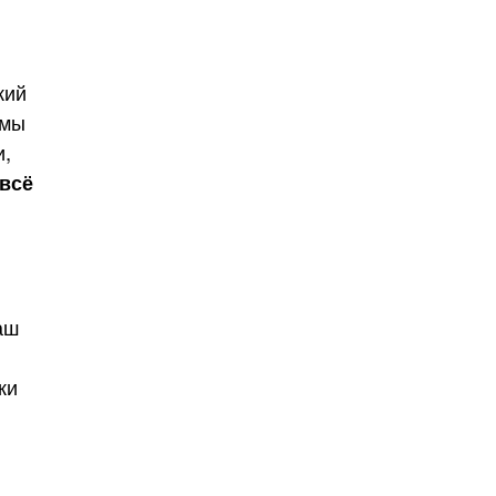
кий
 мы
и,
всё
аш
ки