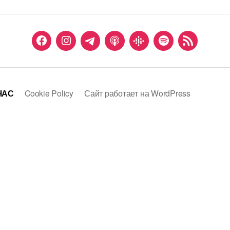
Facebook
Instagram
Telegram
Apple
Google
Spotify
Podcast
group
Podcast
Podcast
Feed
ЧАС
Cookie Policy
Сайт работает на WordPress