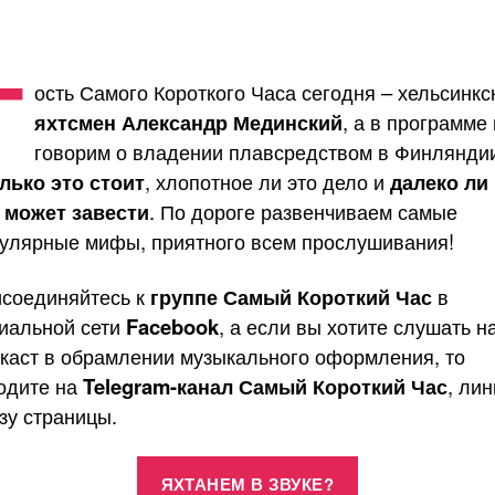
Г
ость Самого Короткого Часа сегодня – хельсинкс
яхтсмен Александр Мединский
, а в программе
говорим о владении плавсредством в Финлянди
лько это стоит
, хлопотное ли это дело и
далеко ли 
 может завести
. По дороге развенчиваем самые
улярные мифы, приятного всем прослушивания!
соединяйтесь к
группе Самый Короткий Час
в
иальной сети
Facebook
, а если вы хотите слушать н
каст в обрамлении музыкального оформления, то
одите на
Telegram-канал Самый Короткий Час
, лин
зу страницы.
«Яхтинг,
ЯХТАНЕМ В ЗВУКЕ?