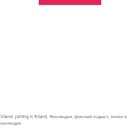
начало.
Александр
Мединский»
FInland
,
yahting in finland
,
Финляндия
,
финский подкаст
,
яхтинг в
и
финляндии