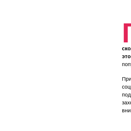
ско
это
поп
При
соц
под
зах
вни